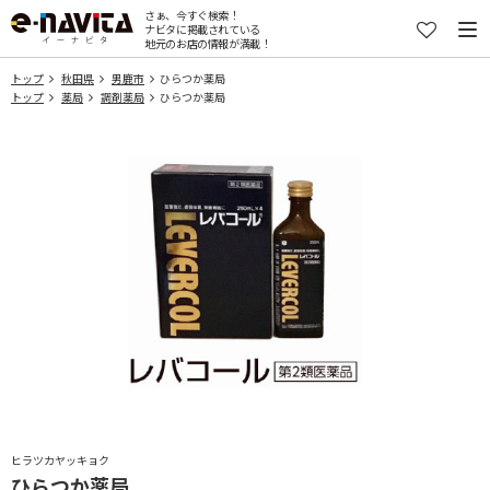
さぁ、今すぐ検索！
ナビタに掲載されている
地元のお店の情報が満載！
トップ
秋田県
男鹿市
ひらつか薬局
トップ
薬局
調剤薬局
ひらつか薬局
ヒラツカヤッキョク
ひらつか薬局