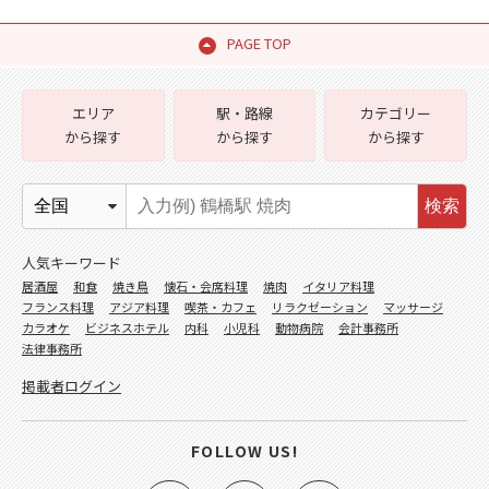
PAGE TOP
エリア
駅・路線
カテゴリー
から探す
から探す
から探す
検索
人気キーワード
居酒屋
和食
焼き鳥
懐石・会席料理
焼肉
イタリア料理
フランス料理
アジア料理
喫茶・カフェ
リラクゼーション
マッサージ
カラオケ
ビジネスホテル
内科
小児科
動物病院
会計事務所
法律事務所
掲載者ログイン
FOLLOW US!