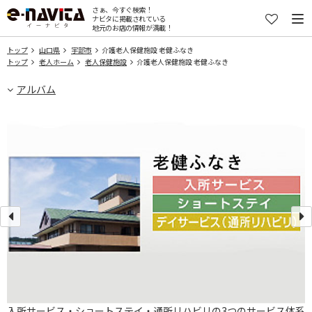
さぁ、今すぐ検索！
ナビタに掲載されている
地元のお店の情報が満載！
トップ
山口県
宇部市
介護老人保健施設 老健ふなき
トップ
老人ホーム
老人保健施設
介護老人保健施設 老健ふなき
アルバム
入所サービス・ショートステイ・通所リハビリの3つのサービス体系