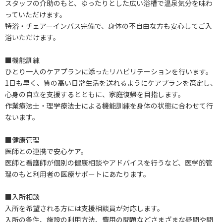
スタッフの介助のもと、ゆったりとした広い浴槽で温泉気分を味わ
っていただけます。
特浴・チェアーインバス完備で、身体の不自由な方も安心してご入
浴いただけます。
■機能訓練
ひとり一人のケアプランに添ったリハビリテーションを行います。
1日も早く、質の高い日常生活を送れるようにケアプランを策定し、
心身の自立を支援するとともに、家庭復帰を目指します。
作業療法士・理学療法士による機能訓練を身体の状態に合わせて行
ないます。
■健康管理
医師との連携で安心ケア。
医師と看護師が個別の健康相談やアドバイスを行うなど、医学的管
理のもと利用者の医療サポートにあたります。
■入所相談
入所を希望される方には支援相談員が対応します。
入所の条件、施設の利用方法、費用の問題などさまざまな疑問や問