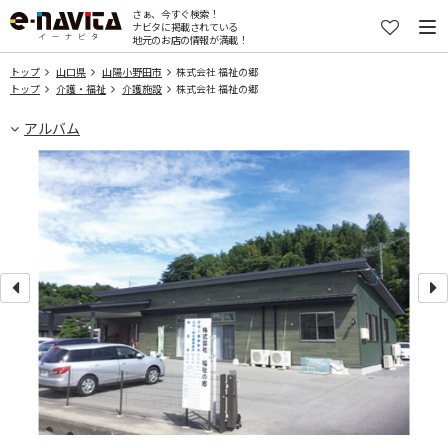
さぁ、今すぐ検索！
ナビタに掲載されている
地元のお店の情報が満載！
トップ
山口県
山陽小野田市
株式会社 福祉の郷
トップ
介護・福祉
介護施設
株式会社 福祉の郷
アルバム