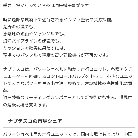
垂井工場が行っているのは油圧機器事業です。
時に過酷な環境下で遂行されるインフラ整備や資源採掘。
荒野の砂漠でも、
急峻地の鉱山やジャングルでも、
海洋パイプラインの建設でも、
ミッションを確実に果たすには、
現場でのパワフルで精度の高い建設機械が不可欠です。
ナブテスコは、パワーショベルを動かす走行ユニット、各種アクチ
ュエーターを制御するコントロールバルブを中心に、小さなユニッ
トで大きなパワーを生み出す油圧技術で、建設機械の高性能化に貢
献。
油圧技術のリーディングカンパニーとして新技術にも挑み、世界中
の建設現場を支えます。
―ナブテスコの市場シェア―
パワーショベル用の走行ユニットでは、国内市場はもとより、中国