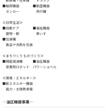
新幹線・在来線 トラック
■舶用機器 ■航空機器
タンカー 飛行機
≪日常生活≫
■自動ドア ■福祉機器
建物・駅 車いす
■包装機
食品や洗剤を包装
≪まちづくり ものづくり≫
■精密減速機 ■油圧機器
産業用ロボット パワーショベル
≪環境・エネルギー≫
■新エネルギー機器
風力・太陽熱発電
―油圧機器事業―