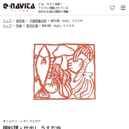
さぁ、今すぐ検索！
ナビタに掲載されている
地元のお店の情報が満載！
トップ
岐阜県
不破郡垂井町
御料理・仕出し うえだや
トップ
和食
創作料理
御料理・仕出し うえだや
オリョウリ・シダシ ウエダヤ
御料理・仕出し うえだや