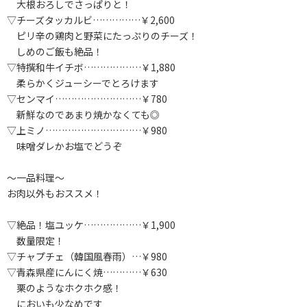
大根おろしでさっぱりと！
▽チーズタッカルビ……………￥2,600
ピリ辛の鶏肉と野菜にたっぷりのチーズ！
しめのご飯も絶品！
▽特撰和牛イチボ………………￥1,880
柔らかくジューシーでとろけます
▽センマイ………………………￥780
新鮮なのであまり焼かなくても◎
▽上ミノ…………………………￥980
味噌ダレかお塩でどうぞ
～一品料理～
お肉以外もおススメ！
▽絶品！塩ユッケ………………￥1,900
数量限定！
▽チャプチェ（韓国風春雨）…￥980
▽青森県産にんにく焼…………￥630
栗のようなホクホク感！
においも少なめです