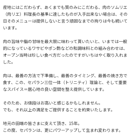
産地にはこだわらず、あくまでも質のみにこだわる、肉のソムリエ
（肉リエ）料理長の基準に達したものが入手出来ない場合は、その
日そのメニューは提供しないと言う頑固なまでの拘りは今も続いて
います。
肉の旨味や脂の甘味を最大限に味わって貰いたいと、いまでは一般
的になっているワサビやポン酢などの和調味料との組み合わせは、
オープン当時は珍しい食べ方だったのですがいちはやく取り入れま
した。
肉は、最善の方法で下準備し、最善のタイミング、最善の焼き方で
食す、この、セパラン三位一体（トリニティ）理論と、そして重要
なスパイス＝居心地の良い空間を整え提供しています。
​そのため、お値段はお高いと感じるかもしれません。
でも、それ以上の満足をご提供することを約束いたします。
​地元の田端の皆さまに支えて頂き、15年。
この度、セパランは、更にパワーアップして生まれ変わります。