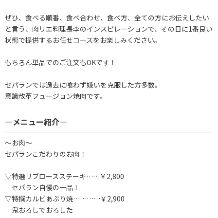
​ぜひ、食べる順番、食べ合わせ、食べ方、全ての方にお伝えしたい
と言う、肉リエ料理長李のインスピレーションで、その日に1番良い
状態で提供するお任せコースをお楽しみください。
もちろん単品でのご注文もOKです！
​セパランでは過去に喰わず嫌いを克服した方多数。
意識改革フュージョン焼肉です。
―メニュー紹介―
～お肉～
セパランこだわりのお肉！
▽特選リブロースステーキ……￥2,800
セパラン自慢の一品！
▽特撰カルビあぶり焼…………￥2,900
鬼おろしでおろした