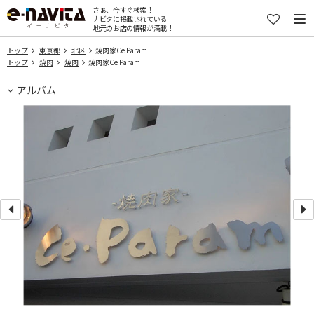
さぁ、今すぐ検索！
ナビタに掲載されている
地元のお店の情報が満載！
トップ
東京都
北区
焼肉家Ce Param
トップ
焼肉
焼肉
焼肉家Ce Param
アルバム