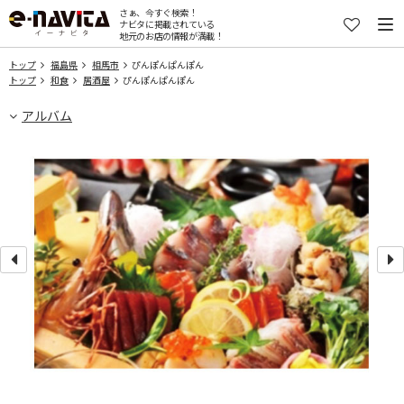
さぁ、今すぐ検索！
ナビタに掲載されている
地元のお店の情報が満載！
トップ
福島県
相馬市
ぴんぽんぱんぽん
トップ
和食
居酒屋
ぴんぽんぱんぽん
アルバム