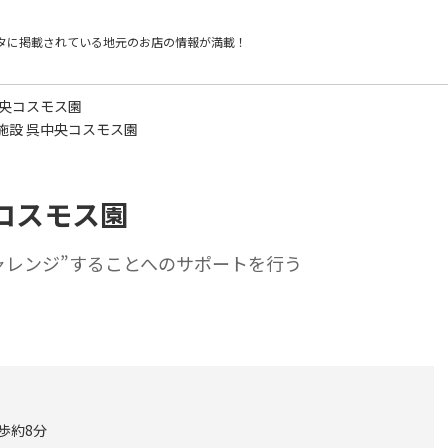
タに掲載されている
地元のお店の情報が満載！
中央コスモス園
施設 呉中央コスモス園
コスモス園
ャレンジ”することへのサポートを行う
歩約8分