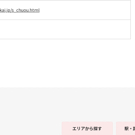
kai.jp/s_chuou.html
エリア
から探す
駅・