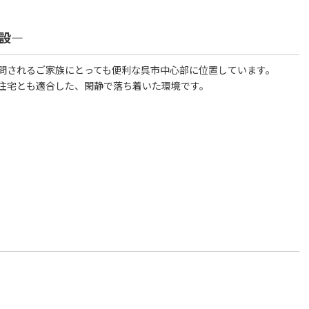
設―
問されるご家族にとっても便利な呉市中心部に位置しています。
住宅とも適合した、閑静で落ち着いた環境です。