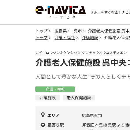
さぁ、今すぐ検索！
ナビ
トップ
広島県
呉市
介護老人保健施設 呉
トップ
介護・福祉
介護施設
介護老人保健
カイゴロウジンホケンシセツ クレチュウオウコスモスエン
介護老人保健施設 呉中央
人間として豊かな人生“その人らしくチ
介護・福祉
介護施設
老人保健施設
エリア
広島県呉市
最寄り駅
JR西日本呉線 呉駅 より徒