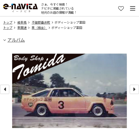
さぁ、今すぐ検索！
ナビタに掲載されている
地元のお店の情報が満載！
トップ
岐阜県
不破郡垂井町
ボディーショップ富田
トップ
車関連
車（板金）
ボディーショップ富田
アルバム