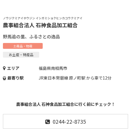
ノウジクミアイホウジン イシガミショクヒンカコウクミアイ
農事組合法人 石神食品加工組合
野馬追の里、ふるさとの逸品
土産品・物産
お土産・特産品
エリア
福島県南相馬市
最寄り駅
JR東日本常磐線 原ノ町駅 から車で12分
農事組合法人 石神食品加工組合に行く前にチェック！
0244-22-8735