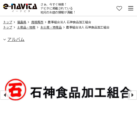
さぁ、今すぐ検索！
ナビタに掲載されている
地元のお店の情報が満載！
トップ
福島県
南相馬市
農事組合法人 石神食品加工組合
トップ
土産品・物産
お土産・特産品
農事組合法人 石神食品加工組合
アルバム
詰