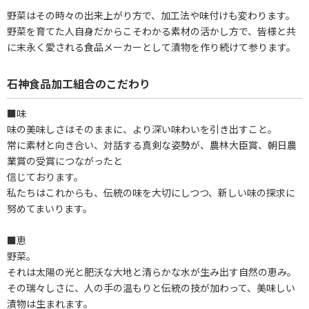
野菜はその時々の出来上がり方で、加工法や味付けも変わります。
野菜を育てた人自身だからこそわかる素材の活かし方で、皆様と共
に末永く愛される食品メーカーとして漬物を作り続けて参ります。
石神食品加工組合のこだわり
■味
味の美味しさはそのままに、より深い味わいを引き出すこと。
常に素材と向き合い、対話する真剣な姿勢が、農林大臣賞、朝日農
業賞の受賞につながったと
信じております。
私たちはこれからも、伝統の味を大切にしつつ、新しい味の探求に
努めてまいります。
■恵
野菜。
それは太陽の光と肥沃な大地と清らかな水が生み出す自然の恵み。
その瑞々しさに、人の手の温もりと伝統の技が加わって、美味しい
漬物は生まれます。