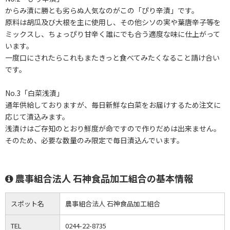
からみ漬に勝とも劣らぬ人気なのがこの「ぴり辛漬」です。
原料は胡瓜及び大根を主に使用し、その他シソの実や葉唐辛子等を
ミックスし、ちょっぴり甘辛く誰にでも合う適度な味に仕上がって
います。
一度口にされたらこれもまたきっと食べてみたくなること請け合い
です。
No.3「白菜浅漬」
通年供給しておりますが、毎日新鮮な白菜をお届けするため注文に
応じて漬込みます。
浅漬けはご存知のとおり鮮度が命ですので作りだめは出来ません。
そのため、必要な数量のみ限定で毎日漬込んでいます。
農事組合法人 石神食品加工組合の基本情報
スポット名
農事組合法人 石神食品加工組合
TEL
0244-22-8735