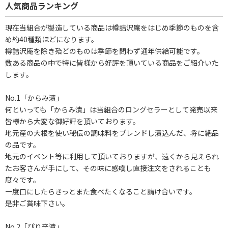
人気商品ランキング
現在当組合が製造している商品は樽詰沢庵をはじめ季節のものを含
め約40種類ほどになります。
樽詰沢庵を除き殆どのものは季節を問わず通年供給可能です。
数ある商品の中で特に皆様から好評を頂いている商品をご紹介いた
します。
No.1「からみ漬」
何といっても「からみ漬」は当組合のロングセラーとして発売以来
皆様から大変な御好評を頂いております。
地元産の大根を使い秘伝の調味料をブレンドし漬込んだ、将に絶品
の品です。
地元のイベント等に利用して頂いておりますが、遠くから見えられ
たお客さんが手にして、その味に感嘆し直接注文をされることも
度々です。
一度口にしたらきっとまた食べたくなること請け合いです。
是非ご賞味下さい。
No.2「ぴり辛漬」