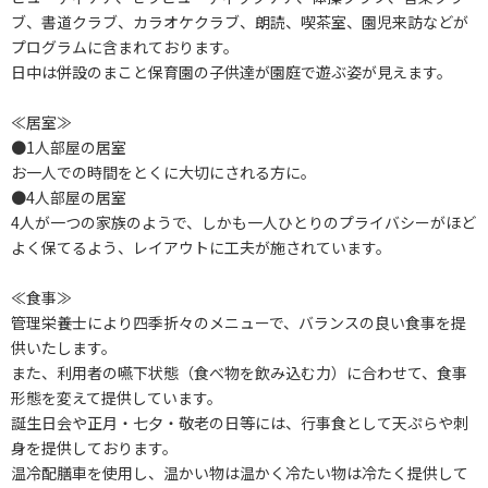
ブ、書道クラブ、カラオケクラブ、朗読、喫茶室、園児来訪などが
プログラムに含まれております。
日中は併設のまこと保育園の子供達が園庭で遊ぶ姿が見えます。
≪居室≫
●1人部屋の居室
お一人での時間をとくに大切にされる方に。
●4人部屋の居室
4人が一つの家族のようで、しかも一人ひとりのプライバシーがほど
よく保てるよう、レイアウトに工夫が施されています。
≪食事≫
管理栄養士により四季折々のメニューで、バランスの良い食事を提
供いたします。
また、利用者の嚥下状態（食べ物を飲み込む力）に合わせて、食事
形態を変えて提供しています。
誕生日会や正月・七夕・敬老の日等には、行事食として天ぷらや刺
身を提供しております。
温冷配膳車を使用し、温かい物は温かく冷たい物は冷たく提供して