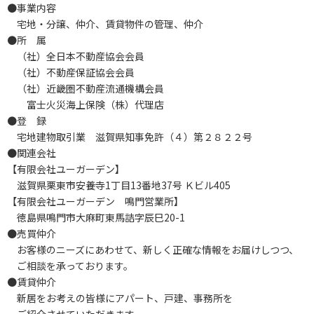
●事業内容
宅地・分譲、仲介、賃貸物件の管理、仲介
●所 属
（社）全日本不動産協会会員
（社）不動産保証協会会員
（社）近畿圏不動産流通機構会員
富士火災海上保険（株）代理店
●登 録
宅地建物取引業 滋賀県知事免許（４）第２８２２号
●関連会社
【有限会社ユーガーデン】
滋賀県栗東市安養寺1丁目13番地37号 Ｋビル405
【有限会社ユーガーデン 鳴門営業所】
徳島県鳴門市大麻町東馬詰字辰巳20-1
●売買仲介
お客様のニーズにあわせて、新しく正確な情報をお届けしつつ、
ご相談を承っております。
●賃貸仲介
新居をお考えの皆様にアパート、戸建、事務所を