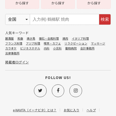
から探す
から探す
から探す
検索
人気キーワード
居酒屋
和食
焼き鳥
懐石・会席料理
焼肉
イタリア料理
フランス料理
アジア料理
喫茶・カフェ
リラクゼーション
マッサージ
カラオケ
ビジネスホテル
内科
小児科
動物病院
会計事務所
法律事務所
掲載者ログイン
FOLLOW US!
e-NAVITA（イーナビタ）とは？
お気に入り
ヘルプ