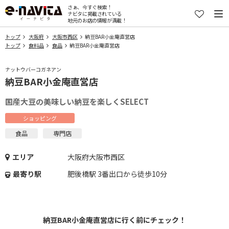
さぁ、今すぐ検索！
ナビタに掲載されている
地元のお店の情報が満載！
トップ
大阪府
大阪市西区
納豆BAR小金庵直営店
トップ
食料品
食品
納豆BAR小金庵直営店
ナットウバーコガネアン
納豆BAR小金庵直営店
国産大豆の美味しい納豆を楽しくSELECT
ショッピング
食品
専門店
エリア
大阪府大阪市西区
最寄り駅
肥後橋駅 3番出口から徒歩10分
納豆BAR小金庵直営店に行く前にチェック！