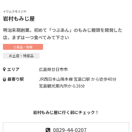
イワムラモミジヤ
岩村もみじ屋
明治末期創業。初めて「つぶあん」のもみじ饅頭を開発した
店。まずは一つ食べてみて下さい
土産品・物産
お土産・特産品
エリア
広島県廿日市市
最寄り駅
JR西日本山陽本線 宮島口駅 から徒歩40分
宮島観光案内所から16分
岩村もみじ屋に行く前にチェック！
0829-44-0207