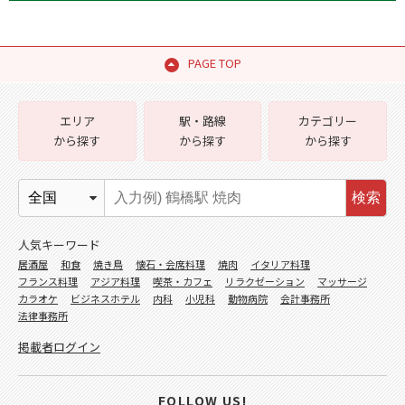
PAGE TOP
エリア
駅・路線
カテゴリー
から探す
から探す
から探す
検索
人気キーワード
居酒屋
和食
焼き鳥
懐石・会席料理
焼肉
イタリア料理
フランス料理
アジア料理
喫茶・カフェ
リラクゼーション
マッサージ
カラオケ
ビジネスホテル
内科
小児科
動物病院
会計事務所
法律事務所
掲載者ログイン
FOLLOW US!