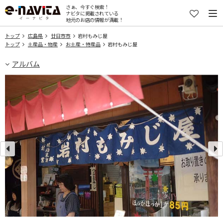
さぁ、今すぐ検索！
ナビタに掲載されている
地元のお店の情報が満載！
トップ
広島県
廿日市市
岩村もみじ屋
トップ
土産品・物産
お土産・特産品
岩村もみじ屋
アルバム