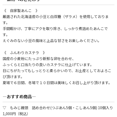
《 自家製あんこ 》
厳選された北海道産の小豆と白双糖（ザラメ）を使用しておりま
す。
手間暇かけ、丁寧にアクを取り除き、しっかり煮詰めたあんこで
す。
えぐみのない小豆の風味と上品な甘さをお楽しみください。
《 ふんわりカステラ 》
国産の小麦粉にたっぷり新鮮な卵を合わせ、
ふっくらと口当たりの良いカステラに仕上げています。
日にちがたってもしっとりと柔らかいので、お土産としておよろこ
び頂けます。
夏場で６日間、冬場で１０日間は美味しくお召し上がり頂けます。
―おすすめ商品―
▽ もみじ饅頭 詰め合わせ(つぶあん5個・こしあん5個) 10個入り
1,000円（税込）