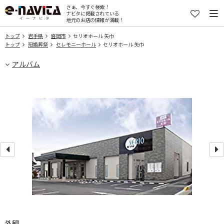
さぁ、今すぐ検索！
ナビタに掲載されている
地元のお店の情報が満載！
トップ
岩手県
盛岡市
セリオホール 矢巾
トップ
冠婚葬祭
セレモニーホール
セリオホール 矢巾
アルバム
外観