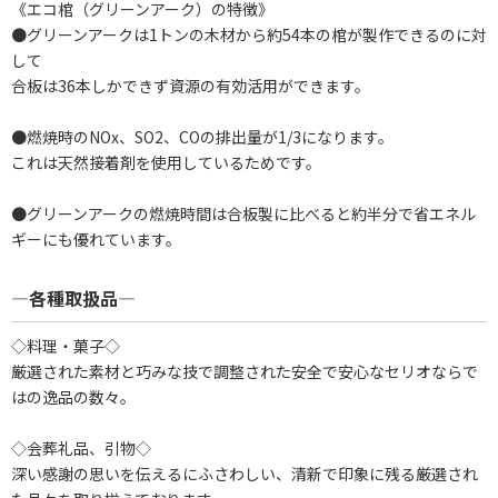
《エコ棺（グリーンアーク）の特徴》
●グリーンアークは1トンの木材から約54本の棺が製作できるのに対
して
合板は36本しかできず資源の有効活用ができます。
●燃焼時のNOx、SO2、COの排出量が1/3になります。
これは天然接着剤を使用しているためです。
●グリーンアークの燃焼時間は合板製に比べると約半分で省エネル
ギーにも優れています。
―各種取扱品―
◇料理・菓子◇
厳選された素材と巧みな技で調整された安全で安心なセリオならで
はの逸品の数々。
◇会葬礼品、引物◇
深い感謝の思いを伝えるにふさわしい、清新で印象に残る厳選され