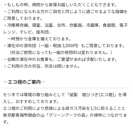
・もしもの時、病院から直接お越しいただくこともできます。
・ご利用になられる方がご自宅と同じように過ごせるような設備を
ご用意しております。
・冷暖房完備、寝室、浴室、台所、炊飯器、冷蔵庫、食器類、電子
レンジ、テレビ、座布団、
一時預かり金庫を備えております。
・滞在中の貸布団（一組・税抜 3,000円）もご用意しております。
（何泊ご使用になっても一組の使用料は変わりません。）
・会館の滞在中のお食事も、ご要望があれば手配いたします。
・ご利用の方の宗旨、宗派は問いません。
―エコ棺のご案内―
セリオでは環境の取り組みとして「紙製 棺ひつぎ(エコ棺)」を導
入し、おすすめしております。
エコ棺のご利用により燃焼による排ガス汚染を1/3に抑えることと
東京都青梅市御岳の山「グリーンアークの森」の植林につながりま
す。