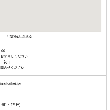
地図を印刷する
:00
はお問合せください
曜・祝日
お問合せください
imukaikei.jp/
側1・2番枠)