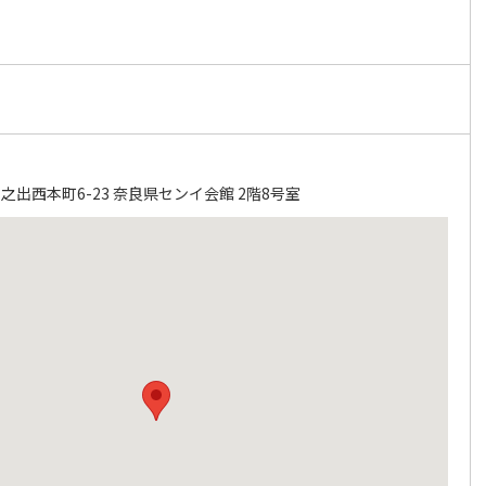
出西本町6-23 奈良県センイ会館 2階8号室