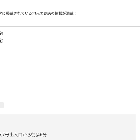
タに掲載されている
地元のお店の情報が満載！
宅
宅
 7号出入口から徒歩6分