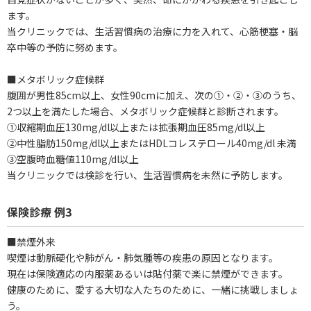
ます。
当クリニックでは、生活習慣病の治療に力を入れて、心筋梗塞・脳
卒中等の予防に努めます。
■メタボリック症候群
腹囲が男性85cm以上、女性90cmに加え、次の①・②・③のうち、
2つ以上を満たした場合、メタボリック症候群と診断されます。
①収縮期血圧130mg/dl以上または拡張期血圧85mg/dl以上
②中性脂肪150mg/dl以上またはHDLコレステロール40mg/dl 未満
③空腹時血糖値110mg/dl以上
当クリニックでは検診を行い、生活習慣病を未然に予防します。
保険診療 例3
■禁煙外来
喫煙は動脈硬化や肺がん・肺気腫等の疾患の原因となります。
現在は保険適応の内服薬あるいは貼付薬で楽に禁煙ができます。
健康のために、愛する大切な人たちのために、一緒に挑戦しましょ
う。