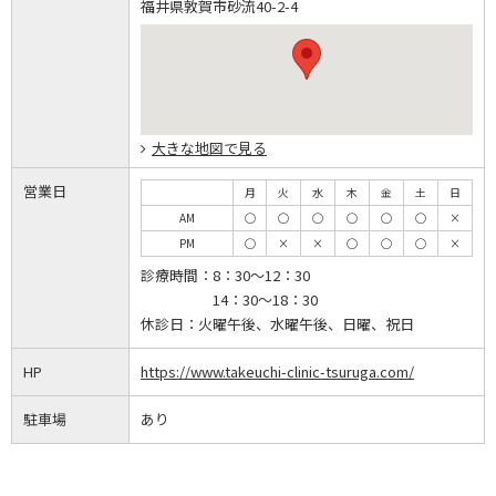
福井県敦賀市砂流40-2-4
大きな地図で見る
営業日
月
火
水
木
金
土
日
AM
◯
◯
◯
◯
◯
◯
×
PM
◯
×
×
◯
◯
◯
×
診療時間：
8：30～12：30
14：30～18：30
休診日：
火曜午後、水曜午後、日曜、祝日
HP
https://www.takeuchi-clinic-tsuruga.com/
駐車場
あり