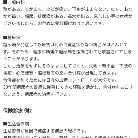
■一般内科
熱がある、咳が出る、のどが痛い、下痢が止まらない、吐く、おな
かが痛い、頻尿、排尿痛がある、鼻水が出る、息苦しい等の症状が
ございましたら、お早めに受診頂ければと思います。
■糖尿病
糖尿病が発症しても最初は何の自覚症状もない場合がほとんどで
す。そのため、健康診断等で糖尿病を指摘されても放置されてしま
うことがあります。
しかし治療をせずにそのままにしておくと、失明・腎不全・下肢の
壊疽・心筋梗塞・脳梗塞等の恐い合併症が出現してきます。
合併症を防ぐためには日々の血糖コントロールが大切です。
30年間糖尿病の診療に従事してきた経験を活かし、合併症をおこさ
ないよう、糖尿病の治療を行います。
保険診療 例2
■生活習慣病
生活習慣が原因で発症する疾患の総称です。
自覚症状がないことが多く、突然、命にかかわる疾患を引き起こし