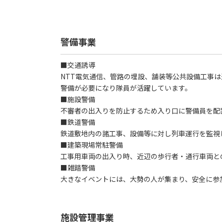
警備事業
■交通誘導
NTT電気通信、管路の埋設、舗装等公共設備工事
警備が必要になり隊員が活躍しています。
■施設警備
不審者の出入りを防止するため入り口に警備員を配
■鉄道警備
鉄道敷地内の諸工事、設備等に対し列車運行を監視
■建築現場常駐警備
工事用車両の出入り時、近辺の歩行者・通行車両と
■雑踏警備
大きなイベントには、大勢の人が集まり、安全に参
施設管理事業