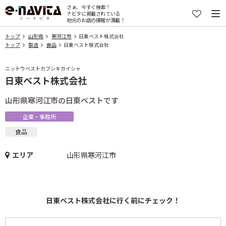
さぁ、今すぐ検索！
ナビタに掲載されている
地元のお店の情報が満載！
トップ
山形県
寒河江市
日東ベスト株式会社
トップ
製造
食品
日東ベスト株式会社
ニットウベストカブシキガイシャ
日東ベスト株式会社
山形県寒河江市の日東ベストです
企業・事務所
食品
エリア
山形県寒河江市
日東ベスト株式会社に行く前にチェック！