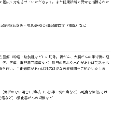
で幅広く対応させていただきます。また健康診断で異常を指摘された
糖尿病/気管支炎・喘息/膀胱炎/高尿酸血症（痛風）など
性腫瘍（粉瘤・脂肪腫など）の切除。胃がん、大腸がんの手術後の経
。痔、痔瘻、肛門周囲膿瘍など、肛門の痛みや出血があれば受診をお
断を行い、手術適応があれば対応可能な医療機関をご紹介いたしま
（骨折のない場合）/痔核（いぼ痔・切れ痔など）/軽度な熱傷/そけ
粉瘤など）/消化器がんの術後など