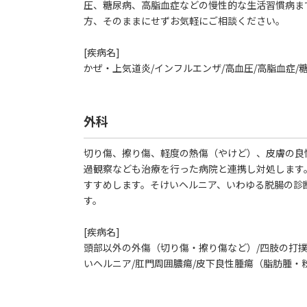
圧、糖尿病、高脂血症などの慢性的な生活習慣病ま
方、そのままにせずお気軽にご相談ください。
[疾病名]
かぜ・上気道炎/インフルエンザ/高血圧/高脂血症/
外科
切り傷、擦り傷、軽度の熱傷（やけど）、皮膚の良
過観察なども治療を行った病院と連携し対処します
すすめします。そけいヘルニア、いわゆる脱腸の診
す。
[疾病名]
頭部以外の外傷（切り傷・擦り傷など）/四肢の打撲
いヘルニア/肛門周囲膿瘍/皮下良性腫瘍（脂肪腫・