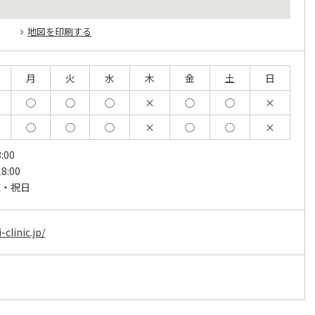
地図を印刷する
月
火
水
木
金
土
日
◯
◯
◯
×
◯
◯
×
◯
◯
◯
×
◯
◯
×
:00
8:00
曜・祝日
clinic.jp/