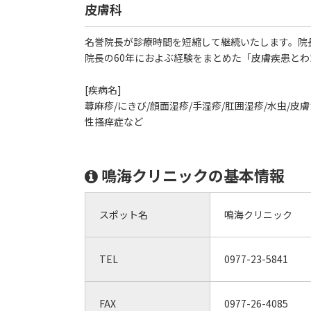
皮膚科
名誉院長が診療時間を短縮して継続いたします。院
院長の60年におよぶ経験をまとめた「皮膚疾患と
[疾病名]
蕁麻疹/にきび/顔面湿疹/手湿疹/肛囲湿疹/水虫/皮
性搔痒症など
鳴海クリニックの基本情報
スポット名
鳴海クリニック
TEL
0977-23-5841
FAX
0977-26-4085