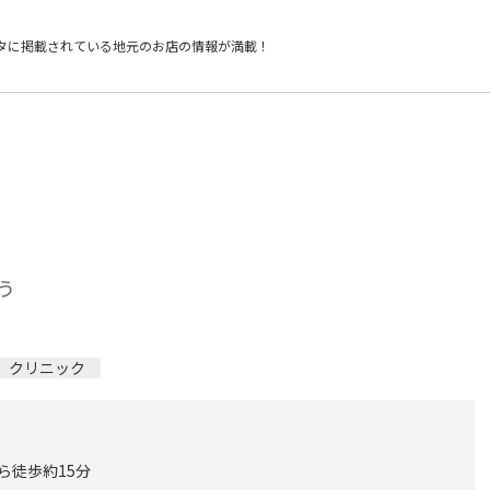
タに掲載されている
地元のお店の情報が満載！
う
クリニック
ら徒歩約15分