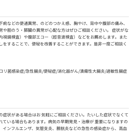
下痢などの便通異常、のどのつかえ感、胸やけ、背中や腹部の痛み、
常や胆のう・膵臓の異常が心配な方はぜひご相談ください。 症状がな
内視鏡検査）や腹部エコー（超音波検査）などをお薦めします。また
しをすることで、便秘を改善することができます。是非一度ご相談く
ロリ菌感染症/急性腸炎/便秘症/消化器がん/潰瘍性大腸炎/過敏性腸症
の症状がある場合はお 気軽にご相談ください。たいした症状でなくて
れている場合もあります。病気の早期発見・治療が 重要になりますの
、インフルエンザ、気管支炎、膀胱炎などの急性の感染症から、高血