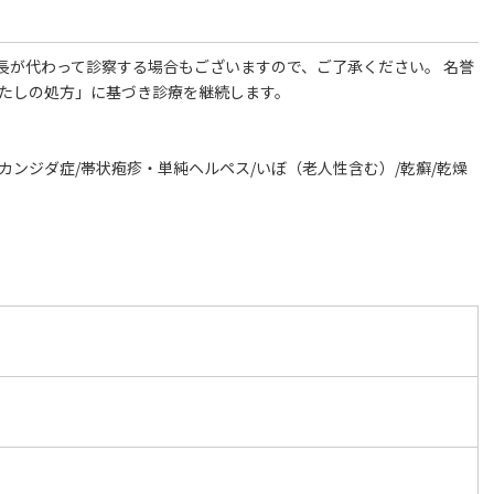
長が代わって診察する場合もございますので、ご了承ください。 名誉
わたしの処方」に基づき診療を継続します。
膚カンジダ症/帯状疱疹・単純ヘルペス/いぼ（老人性含む）/乾癬/乾燥