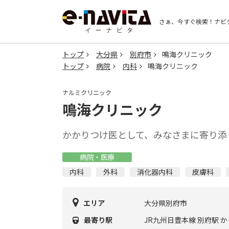
さぁ、今すぐ検索！
ナビ
トップ
大分県
別府市
鳴海クリニック
トップ
病院
内科
鳴海クリニック
ナルミクリニック
鳴海クリニック
かかりつけ医として、みなさまに寄り添
病院・医療
内科
外科
消化器内科
皮膚科
エリア
大分県別府市
最寄り駅
JR九州日豊本線 別府駅 か