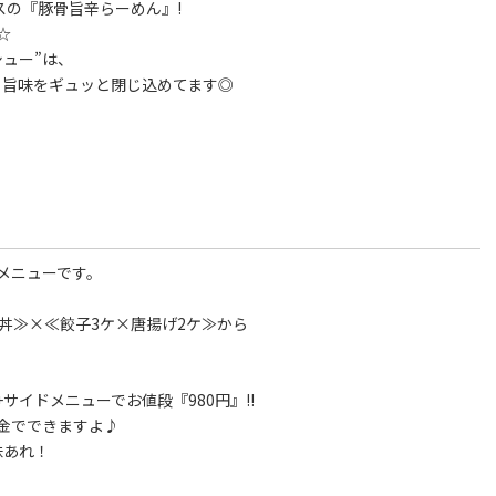
スの『豚骨旨辛らーめん』!
☆
ュー”は、
、旨味をギュッと閉じ込めてます◎
メニューです。
ー丼≫×≪餃子3ケ×唐揚げ2ケ≫から
+サイドメニューでお値段『980円』!!
金でできますよ♪
味あれ！