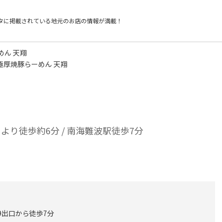
タに掲載されている
地元のお店の情報が満載！
めん 天翔
極厚焼豚らーめん 天翔
り徒歩約6分 / 南海難波駅徒歩7分
-9出口から徒歩7分