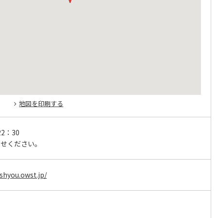
地図を印刷する
22：30
わせください。
shyou.owst.jp/