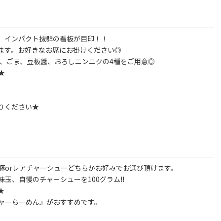
、インパクト抜群の看板が目印！！
ます。お好きなお席にお掛けください◎
椒、ごま、豆板醤、おろしニンニクの4種をご用意◎
★
りください★
豚orレアチャーシューどちらかお好みでお選び頂けます。
玉、自慢のチャーシューを100グラム!!
★
ャーらーめん』がおすすめです。