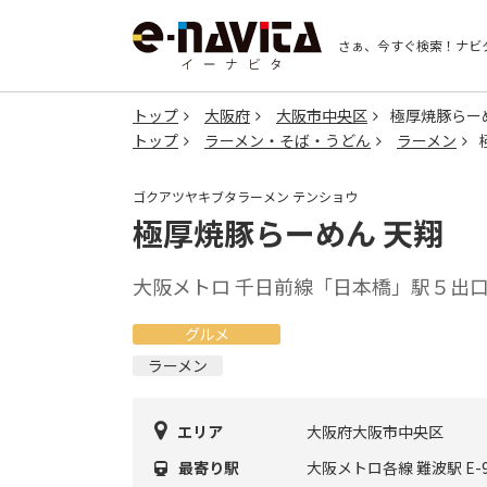
さぁ、今すぐ検索！
ナビ
トップ
大阪府
大阪市中央区
極厚焼豚らー
トップ
ラーメン・そば・うどん
ラーメン
ゴクアツヤキブタラーメン テンショウ
極厚焼豚らーめん 天翔
大阪メトロ 千日前線「日本橋」駅５出口よ
グルメ
ラーメン
エリア
大阪府大阪市中央区
最寄り駅
大阪メトロ各線 難波駅 E