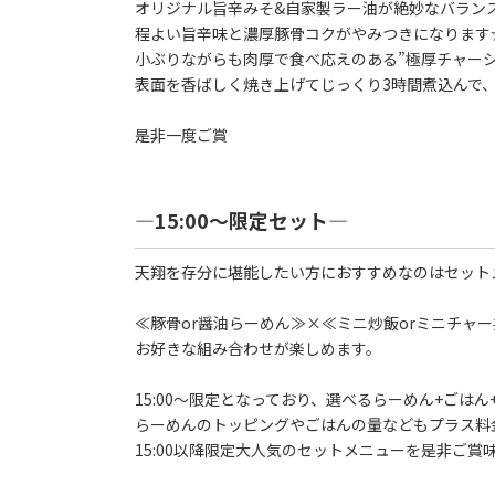
オリジナル旨辛みそ&自家製ラー油が絶妙なバラン
程よい旨辛味と濃厚豚骨コクがやみつきになります
小ぶりながらも肉厚で食べ応えのある”極厚チャーシ
表面を香ばしく焼き上げてじっくり3時間煮込んで
是非一度ご賞
―15:00～限定セット―
天翔を存分に堪能したい方におすすめなのはセット
≪豚骨or醤油らーめん≫×≪ミニ炒飯orミニチャ
お好きな組み合わせが楽しめます。
15:00～限定となっており、選べるらーめん+ごはん
らーめんのトッピングやごはんの量などもプラス料
15:00以降限定大人気のセットメニューを是非ご賞