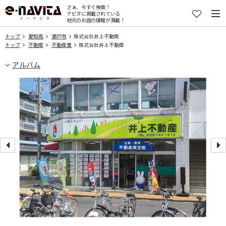
さぁ、今すぐ検索！
ナビタに掲載されている
地元のお店の情報が満載！
トップ
愛知県
瀬戸市
株式会社井上不動産
トップ
不動産
不動産業
株式会社井上不動産
アルバム