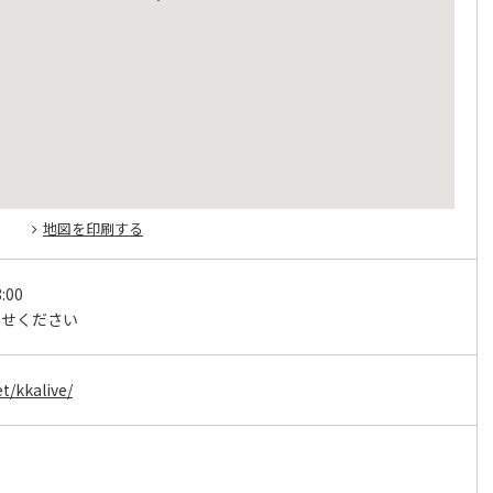
地図を印刷する
:00
わせください
et/kkalive/