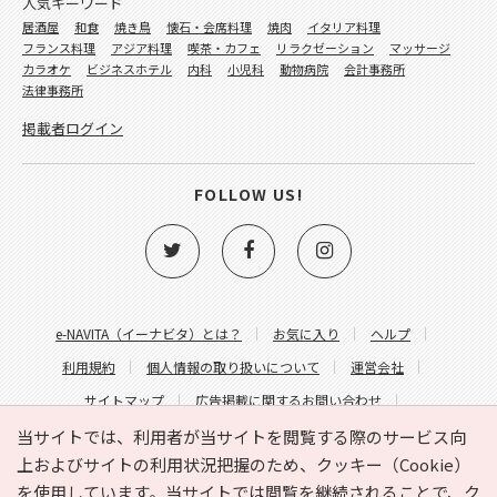
人気キーワード
居酒屋
和食
焼き鳥
懐石・会席料理
焼肉
イタリア料理
フランス料理
アジア料理
喫茶・カフェ
リラクゼーション
マッサージ
カラオケ
ビジネスホテル
内科
小児科
動物病院
会計事務所
法律事務所
掲載者ログイン
FOLLOW US!
e-NAVITA（イーナビタ）とは？
お気に入り
ヘルプ
利用規約
個人情報の取り扱いについて
運営会社
サイトマップ
広告掲載に関するお問い合わせ
サイトの内容に関するお問い合わせ
当サイトでは、利用者が当サイトを閲覧する際のサービス向
上およびサイトの利用状況把握のため、クッキー（Cookie）
を使用しています。当サイトでは閲覧を継続されることで、ク