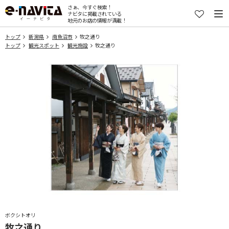
さぁ、今すぐ検索！
ナビタに掲載されている
地元のお店の情報が満載！
トップ
新潟県
南魚沼市
牧之通り
トップ
観光スポット
観光施設
牧之通り
ボクシトオリ
牧之通り