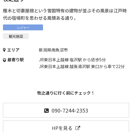
雁木と切妻屋根という雪国特有の建物が並ぶその風景は江戸時
代の宿場町を思わせる風情ある通り。
レジャー
観光施設
エリア
新潟県南魚沼市
最寄り駅
JR東日本上越線 塩沢駅 から徒歩5分
JR東日本上越線 越後湯沢駅 東口から車で22分
牧之通りに行く前にチェック！
090-7244-2353
HPを見る