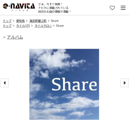
さぁ、今すぐ検索！
ナビタに掲載されている
地元のお店の情報が満載！
トップ
愛知県
海部郡蟹江町
Share
トップ
ネイル(爪)
ネイルサロン
Share
アルバム