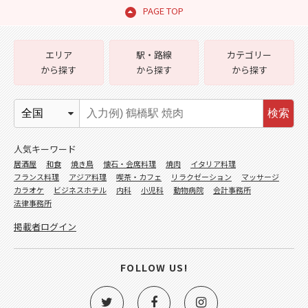
PAGE TOP
エリア
駅・路線
カテゴリー
から探す
から探す
から探す
検索
人気キーワード
居酒屋
和食
焼き鳥
懐石・会席料理
焼肉
イタリア料理
フランス料理
アジア料理
喫茶・カフェ
リラクゼーション
マッサージ
カラオケ
ビジネスホテル
内科
小児科
動物病院
会計事務所
法律事務所
掲載者ログイン
FOLLOW US!