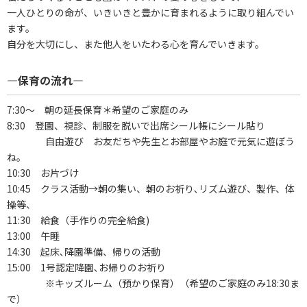
一人ひとりの命が、いきいきと豊かに育まれるように取り組んでい
ます。
自分を大切にし、また他人をいたわる心を育んでいきます。
―保育の流れ―
7:30～ 朝の延長保育＊希望のご家庭のみ
8:30 登園、視診、制服を脱いで出席シール帳にシール貼り
自由遊び お友だちや先生とお部屋やお庭で元気に遊ぼう
ね。
10:30 お片づけ
10:45 クラス活動→朝の集い、朝のお祈り､リズム遊び、製作、体
操等、
11:30 給食（手作りの完全給食)
13:00 午睡
14:30 起床､降園準備、帰りの活動
15:00 1号認定降園､お帰りのお祈り
※キッズルーム（預かり保育）（希望のご家庭のみ18:30ま
で）