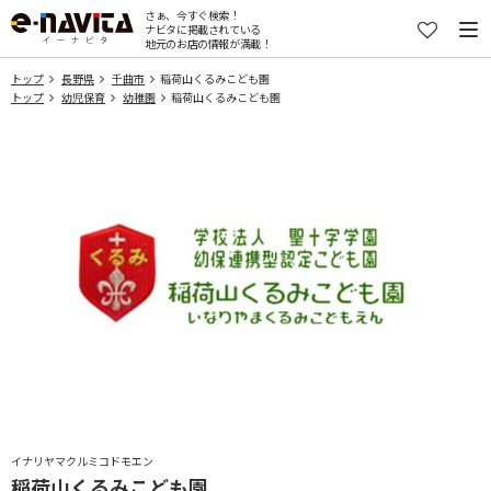
さぁ、今すぐ検索！
ナビタに掲載されている
地元のお店の情報が満載！
トップ
長野県
千曲市
稲荷山くるみこども園
トップ
幼児保育
幼稚園
稲荷山くるみこども園
イナリヤマクルミコドモエン
稲荷山くるみこども園