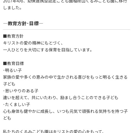
2017年4月、幼保連携型認定こども園稲荷山くるみこども園に移行
しました。
―教育方針･目標―
■教育方針
キリストの愛の精神にもとづく、
一人ひとりを大切にする保育を目指しています。
■教育目標
･明るい子
家族の愛や多くの恵みの中で生かされる喜びをもっと明るく生きる
子ども
･思いやりのある子
違いを超えて、共にいたわり、励まし合うことのできる子ども
･たくましい子
心も身体も健やかに成長し、いつも元気で頑張れる気持ちを持つ子
ども
私たちのくるみこども園はキリストの愛の心をもって、