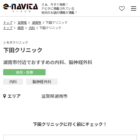
さぁ、今すぐ検索！
ナビタに掲載されている
地元のお店の情報が満載！
トップ
滋賀県
湖南市
下田クリニック
トップ
病院
内科
下田クリニック
シモダクリニック
下田クリニック
湖南市付近でおすすめの内科、脳神経外科
病院・医療
内科
脳神経外科
エリア
滋賀県湖南市
下田クリニックに行く前にチェック！