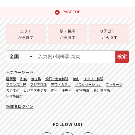
PAGE TOP
エリア
駅・路線
カテゴリー
から探す
から探す
から探す
検索
人気キーワード
居酒屋
和食
焼き鳥
懐石・会席料理
焼肉
イタリア料理
フランス料理
アジア料理
喫茶・カフェ
リラクゼーション
マッサージ
カラオケ
ビジネスホテル
内科
小児科
動物病院
会計事務所
法律事務所
掲載者ログイン
FOLLOW US!