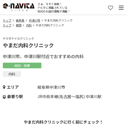
さぁ、今すぐ検索！
ナビタに掲載されている
地元のお店の情報が満載！
トップ
岐阜県
中津川市
やまだ内科クリニック
トップ
病院
内科
やまだ内科クリニック
ヤマダナイカクリニック
やまだ内科クリニック
中津川市、中津川駅付近でおすすめの内科
病院・医療
内科
エリア
岐阜県中津川市
最寄り駅
JR中央本線(名古屋～塩尻) 中津川駅
やまだ内科クリニックに行く前にチェック！