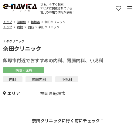
さぁ、今すぐ検索！
ナビタに掲載されている
地元のお店の情報が満載！
トップ
福岡県
飯塚市
奈田クリニック
トップ
病院
内科
奈田クリニック
ナタクリニック
奈田クリニック
飯塚市付近でおすすめの内科、胃腸内科、小児科
病院・医療
内科
胃腸内科
小児科
エリア
福岡県飯塚市
奈田クリニックに行く前にチェック！