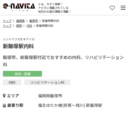
さぁ、今すぐ検索！
ナビタに掲載されている
地元のお店の情報が満載！
トップ
福岡県
飯塚市
新飯塚駅内科
トップ
病院
内科
新飯塚駅内科
シンイイヅカエキナイカ
新飯塚駅内科
飯塚市、新飯塚駅付近でおすすめの内科、リハビリテーション
科
病院・医療
内科
リハビリテーション科
エリア
福岡県飯塚市
最寄り駅
福北ゆたか線(折尾～桂川) 新飯塚駅