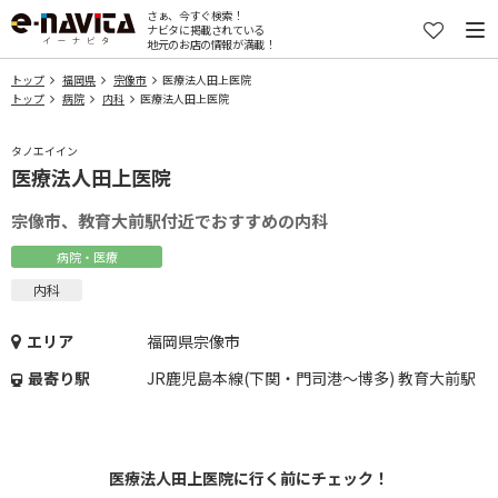
さぁ、今すぐ検索！
ナビタに掲載されている
地元のお店の情報が満載！
トップ
福岡県
宗像市
医療法人田上医院
トップ
病院
内科
医療法人田上医院
タノエイイン
医療法人田上医院
宗像市、教育大前駅付近でおすすめの内科
病院・医療
内科
エリア
福岡県宗像市
最寄り駅
JR鹿児島本線(下関・門司港～博多) 教育大前駅
医療法人田上医院に行く前にチェック！