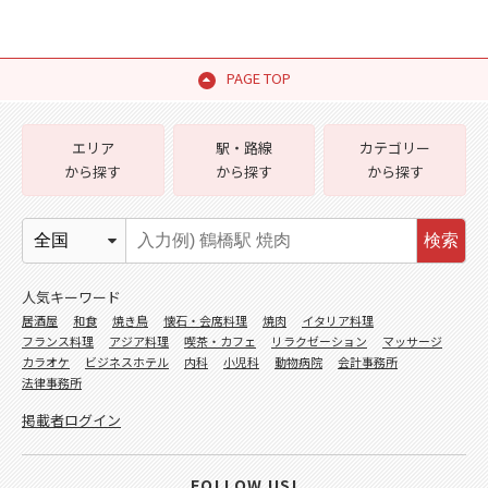
PAGE TOP
エリア
駅・路線
カテゴリー
から探す
から探す
から探す
検索
人気キーワード
居酒屋
和食
焼き鳥
懐石・会席料理
焼肉
イタリア料理
フランス料理
アジア料理
喫茶・カフェ
リラクゼーション
マッサージ
カラオケ
ビジネスホテル
内科
小児科
動物病院
会計事務所
法律事務所
掲載者ログイン
FOLLOW US!