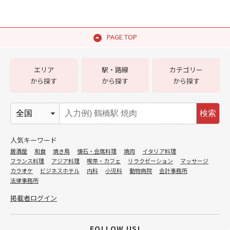
PAGE TOP
エリア
駅・路線
カテゴリー
から探す
から探す
から探す
検索
人気キーワード
居酒屋
和食
焼き鳥
懐石・会席料理
焼肉
イタリア料理
フランス料理
アジア料理
喫茶・カフェ
リラクゼーション
マッサージ
カラオケ
ビジネスホテル
内科
小児科
動物病院
会計事務所
法律事務所
掲載者ログイン
FOLLOW US!