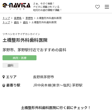
さぁ、今すぐ検索！
ナビタに掲載されている
地元のお店の情報が満載！
トップ
長野県
茅野市
土橋整形外科歯科医院
トップ
歯科
歯科
土橋整形外科歯科医院
ツチハシセイケイゲカシカイイン
土橋整形外科歯科医院
茅野市、茅野駅付近でおすすめの歯科
病院・医療
歯科
エリア
長野県茅野市
最寄り駅
JR中央本線(東京～塩尻) 茅野駅
土橋整形外科歯科医院に行く前にチェック！