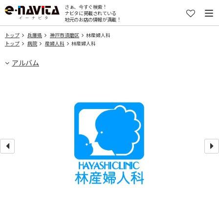
さぁ、今すぐ検索！
ナビタに掲載されている
地元のお店の情報が満載！
トップ
兵庫県
神戸市須磨区
林産婦人科
トップ
病院
産婦人科
林産婦人科
アルバム