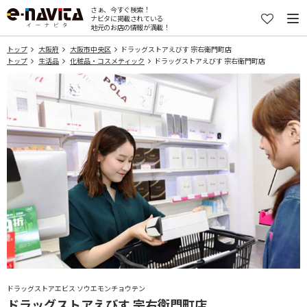
さぁ、今すぐ検索！
ナビタに掲載されている
地元のお店の情報が満載！
トップ
大阪府
大阪市中央区
ドラッグストアえびす 宗右衛門町店
トップ
生活品
化粧品・コスメティック
ドラッグストアえびす 宗右衛門町店
ドラッグストアエビス ソウエモンチョウテン
ドラッグストアえびす 宗右衛門町店