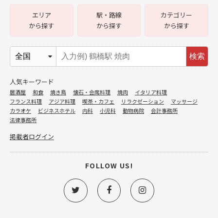
エリア
駅・路線
カテゴリー
から探す
から探す
から探す
検索
人気キーワード
居酒屋
和食
焼き鳥
懐石・会席料理
焼肉
イタリア料理
フランス料理
アジア料理
喫茶・カフェ
リラクゼーション
マッサージ
カラオケ
ビジネスホテル
内科
小児科
動物病院
会計事務所
法律事務所
掲載者ログイン
FOLLOW US!