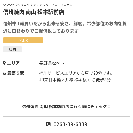
シンシュウヤキニク ナンザン マツモトエキマエテン
信州焼肉 南山 松本駅前店
信州牛 1頭買いだから出来る安さ、鮮度。希少部位のお肉を贅
沢に日替わりでご提供致しております
グルメ
焼肉
エリア
長野県松本市
最寄り駅
梓川サービスエリアから車で20分です。
JR東日本篠ノ井線 松本駅 から徒歩8分
信州焼肉 南山 松本駅前店に行く前にチェック！
0263-39-6339