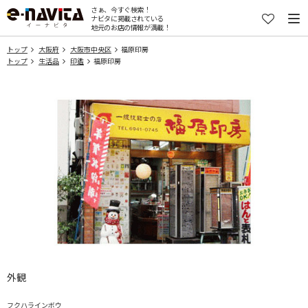
さぁ、今すぐ検索！
ナビタに掲載されている
地元のお店の情報が満載！
トップ
大阪府
大阪市中央区
福原印房
トップ
生活品
印鑑
福原印房
外観
フクハラインボウ