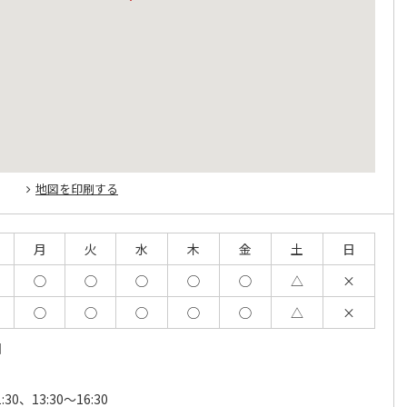
地図を印刷する
月
火
水
木
金
土
日
◯
◯
◯
◯
◯
△
×
◯
◯
◯
◯
◯
△
×
日
1:30、13:30～16:30