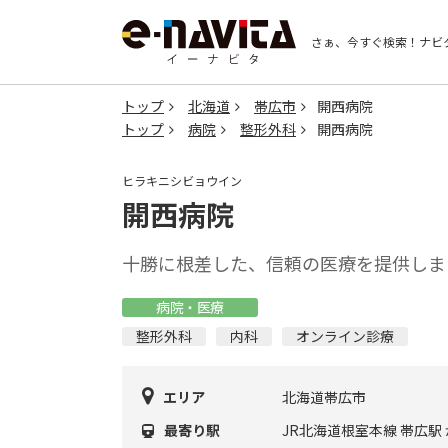
さぁ、今すぐ検索！
ナビ
トップ
北海道
帯広市
開西病院
トップ
病院
整形外科
開西病院
ヒラキニシビョウイン
開西病院
十勝に根差した、信頼の医療を提供しま
病院・医療
整形外科
内科
オンライン診療
エリア
北海道帯広市
最寄り駅
JR北海道根室本線 帯広駅