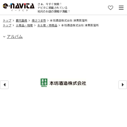
さぁ、今すぐ検索！
ナビタに掲載されている
地元のお店の情報が満載！
トップ
鹿児島県
南さつま市
本坊酒造株式会社 津貫蒸溜所
トップ
土産品・物産
お土産・特産品
本坊酒造株式会社 津貫蒸溜所
アルバム