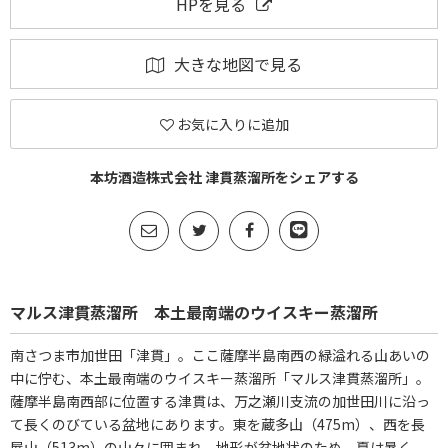
HPを見る
大きな地図で見る
お気に入りに追加
本坊酒造株式会社 津貫蒸溜所をシェアする
マルス津貫蒸溜所 本土最南端のウイスキー蒸溜所
南さつま市加世田「津貫」。ここ薩摩半島南西の緑溢れる山あいの
中に佇む、本土最南端のウイスキー蒸溜所「マルス津貫蒸溜所」。
薩摩半島南西部に位置する津貫は、万之瀬川支流の加世田川に沿っ
て長くのびている盆地にあります。東を蔵多山（475m）、西を長
屋山（513m）の山々に囲まれ、地形が盆地状のため、夏は暑く、