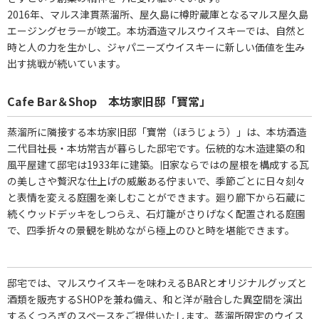
2016年、マルス津貫蒸溜所、屋久島に樽貯蔵庫となるマルス屋久島
エージングセラーが竣工。本坊酒造マルスウイスキーでは、自然と
時と人の力を生かし、ジャパニーズウイスキーに新しい価値を生み
出す挑戦が続いています。
Cafe Bar＆Shop 本坊家旧邸「寶常」
蒸溜所に隣接する本坊家旧邸「寶常（ほうじょう）」は、本坊酒造
二代目社長・本坊常吉が暮らした邸宅です。伝統的な木造建築の和
風平屋建て邸宅は1933年に建築。旧家ならではの屋根を構成する瓦
の美しさや贅沢な仕上げの威厳ある佇まいで、季節ごとに日々刻々
と表情を変える庭園を楽しむことができます。廻り廊下から石蔵に
続くウッドデッキをしつらえ、石灯籠がさりげなく配置される庭園
で、四季折々の景観を眺めながら極上のひと時を堪能できます。
邸宅では、マルスウイスキーを味わえるBARとオリジナルグッズと
酒類を販売するSHOPを兼ね備え、和と洋が融合した異空間を演出
するくつろぎのスペースをご提供いたします。蒸溜所限定のウイス