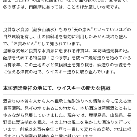
冬の寒さは、南薩摩にあっては、ことのほか厳しい地域です。
良質な水資源（蔵多山湧水）もあり"天の恵み"といっていいほどの
自然環境を有し、山の傾斜地を有効に利用したみかん栽培も盛ん
で、"津貫みかん"として知られています。
温暖な気候と良質な水資源に恵まれる津貫は、本坊酒造発祥の地。
薩摩を代表する特産物「さつま芋」を使って焼酎造りを始めてから
百有余年、この土地の水と気候風土を知り抜き、酒造りの伝統を今
に伝える津貫の地で、ウイスキー造りに取り組んでいます。
本坊酒造発祥の地にて、ウイスキーの新たな挑戦
酒造りの本質を人から人へ継承し焼酎造りへの情熱を今に伝える津
貫蒸溜所。発祥の地であるこの地から、本坊酒造は蒸留酒とともに
歩みながら発展していきました。現在では、鹿児島県、山梨県、長
野県に製造拠点を構え、その土地の風土を生かした酒造りを行って
います。創業以来百有余年に亘り一貫して変わらぬ姿勢、地域に根
ざすという創業の精神を今に受け継いでいます。