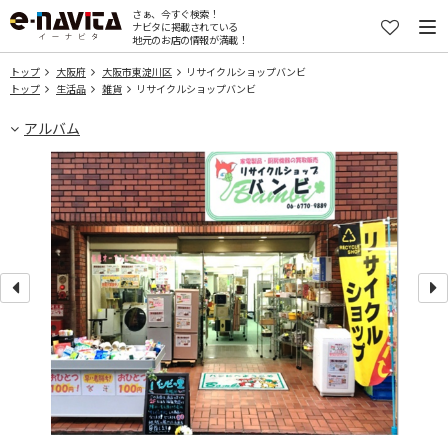
さぁ、今すぐ検索！
ナビタに掲載されている
地元のお店の情報が満載！
トップ
大阪府
大阪市東淀川区
リサイクルショップバンビ
トップ
生活品
雑貨
リサイクルショップバンビ
アルバム