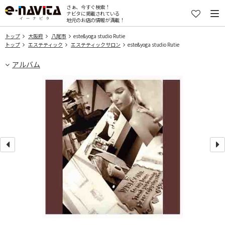
さぁ、今すぐ検索！
ナビタに掲載されている
地元のお店の情報が満載！
トップ
大阪府
八尾市
este&yoga studio Rutie
トップ
エステティック
エステティックサロン
este&yoga studio Rutie
アルバム