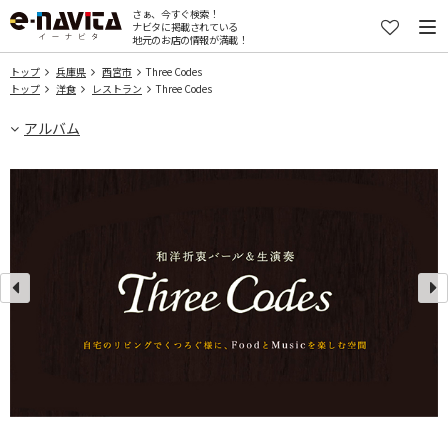
さぁ、今すぐ検索！
ナビタに掲載されている
地元のお店の情報が満載！
トップ
兵庫県
西宮市
Three Codes
トップ
洋食
レストラン
Three Codes
アルバム