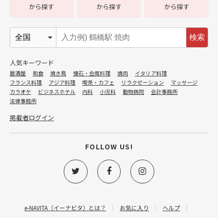
から探す
から探す
から探す
検索
人気キーワード
居酒屋
和食
焼き鳥
懐石・会席料理
焼肉
イタリア料理
フランス料理
アジア料理
喫茶・カフェ
リラクゼーション
マッサージ
カラオケ
ビジネスホテル
内科
小児科
動物病院
会計事務所
法律事務所
掲載者ログイン
FOLLOW US!
e-NAVITA（イーナビタ）とは？
お気に入り
ヘルプ