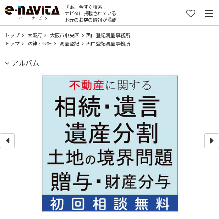
さぁ、今すぐ検索！
ナビタに掲載されている
地元のお店の情報が満載！
トップ
大阪府
大阪市中央区
西口登記測量事務所
トップ
法律・会計
測量登記
西口登記測量事務所
アルバム