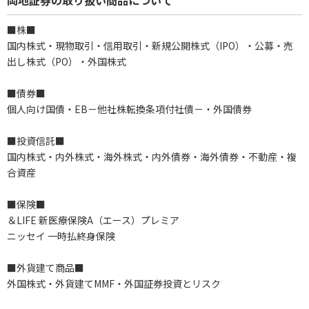
岡地証券の取り扱い商品について
■株■
国内株式・現物取引・信用取引・新規公開株式（IPO）・公募・売
出し株式（PO）・外国株式
■債券■
個人向け国債・EB－他社株転換条項付社債－・外国債券
■投資信託■
国内株式・内外株式・海外株式・内外債券・海外債券・不動産・複
合資産
■保険■
＆LIFE 新医療保険A（エース）プレミア
ニッセイ 一時払終身保険
■外貨建て商品■
外国株式・外貨建てMMF・外国証券投資とリスク