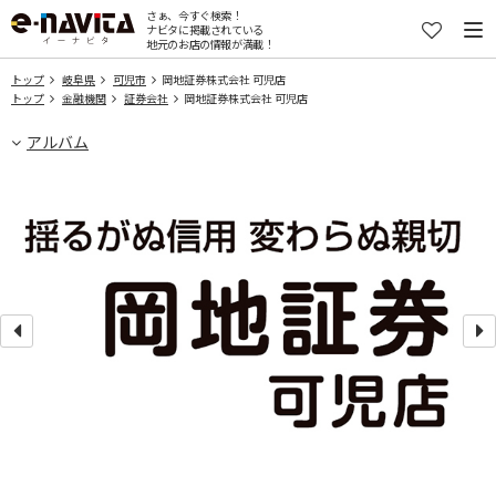
さぁ、今すぐ検索！
ナビタに掲載されている
地元のお店の情報が満載！
トップ
岐阜県
可児市
岡地証券株式会社 可児店
トップ
金融機関
証券会社
岡地証券株式会社 可児店
アルバム