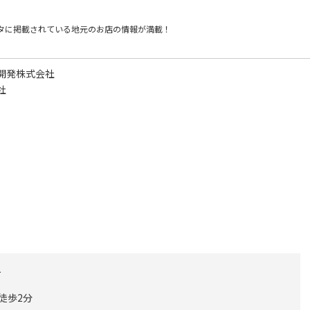
タに掲載されている
地元のお店の情報が満載！
開発株式会社
社
町
徒歩2分