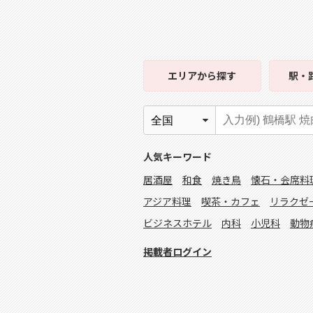
エリア
から探す
駅・
人気キーワード
居酒屋
和食
焼き鳥
懐石・会席料
アジア料理
喫茶・カフェ
リラクゼ
ビジネスホテル
内科
小児科
動物
掲載者ログイン