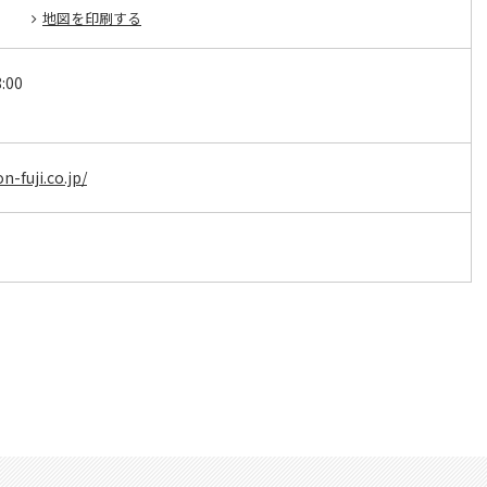
地図を印刷する
:00
n-fuji.co.jp/