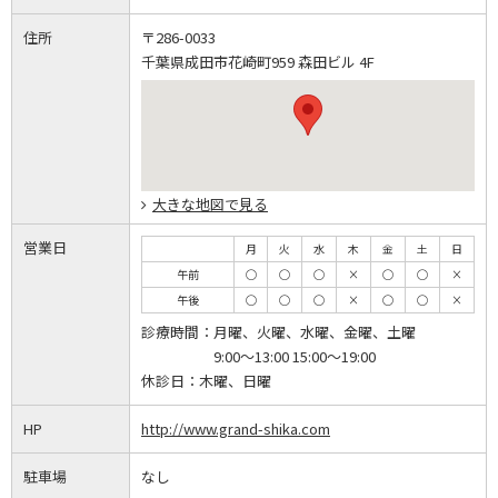
住所
〒286-0033
千葉県成田市花崎町959 森田ビル 4F
大きな地図で見る
営業日
月
火
水
木
金
土
日
午前
◯
◯
◯
×
◯
◯
×
午後
◯
◯
◯
×
◯
◯
×
診療時間：
月曜、火曜、水曜、金曜、土曜
9:00～13:00 15:00～19:00
休診日：
木曜、日曜
HP
http://www.grand-shika.com
駐車場
なし