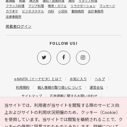
居酒屋
和食
焼き鳥
懐石・会席料理
焼肉
イタリア料理
フランス料理
アジア料理
喫茶・カフェ
リラクゼーション
マッサージ
カラオケ
ビジネスホテル
内科
小児科
動物病院
会計事務所
法律事務所
掲載者ログイン
FOLLOW US!
e-NAVITA（イーナビタ）とは？
お気に入り
ヘルプ
利用規約
個人情報の取り扱いについて
運営会社
サイトマップ
広告掲載に関するお問い合わせ
サイトの内容に関するお問い合わせ
当サイトでは、利用者が当サイトを閲覧する際のサービス向
上およびサイトの利用状況把握のため、クッキー（Cookie）
を使用しています。当サイトでは閲覧を継続されることで、ク
ッキーの使用に同意されたものとみなします。詳細について