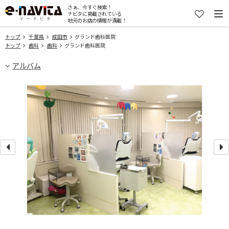
さぁ、今すぐ検索！
ナビタに掲載されている
地元のお店の情報が満載！
トップ
千葉県
成田市
グランド歯科医院
トップ
歯科
歯科
グランド歯科医院
アルバム