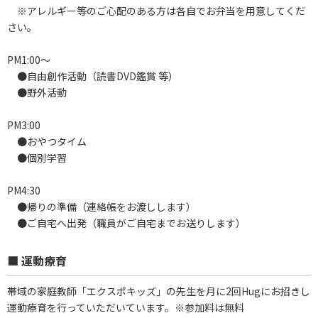
※アレルギー等のご心配のある方は各自でお弁当を用意してくだ
さい。
PM1:00～
●自由創作活動（読書DVD鑑賞 等）
●野外活動
PM3:00
●おやつタイム
●個別学習
PM4:30
●帰りの準備（連絡帳をお渡しします）
●ご自宅へ出発（職員がご自宅までお送りします）
■ 運動療育
帯域の家庭教師「エクスポキッズ」の先生を月に2回Hugにお招きし
運動療育を行っていただいています。※参加料は無料