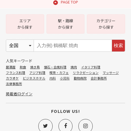
PAGE TOP
エリア
駅・路線
カテゴリー
から探す
から探す
から探す
検索
人気キーワード
居酒屋
和食
焼き鳥
懐石・会席料理
焼肉
イタリア料理
フランス料理
アジア料理
喫茶・カフェ
リラクゼーション
マッサージ
カラオケ
ビジネスホテル
内科
小児科
動物病院
会計事務所
法律事務所
掲載者ログイン
FOLLOW US!