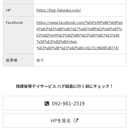
HP
https://hug-fukuoka.com/
Facebook
https://www.facebook.com/%E6%94%BE%E8%A
A%B2%E5%BE%8C%E7%AD%89%E3%83%87%
E3%82%A4%E3%82%B5%E3%83%BC%E3%83
%93%E3%82%B9-Hug-
%E3%83%8F%E3%82%B0-1617119838528774/
駐車場
あり
放課後等デイサービス ハグ田島に行く前にチェック！
092-981-2519
HPを見る