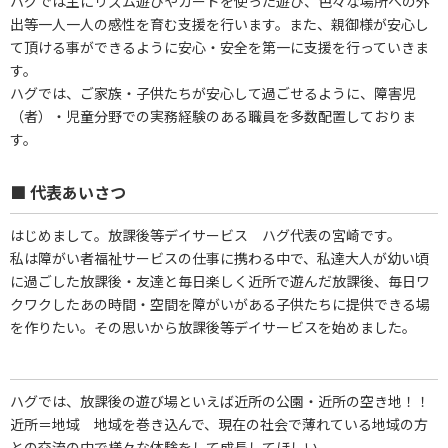
ハグでは主にリズム遊びやカードを使った遊び、色々な場所への外
出等一人一人の感性を育む支援を行います。また、親御様が安心し
て頂ける事ができるように安心・安全を第一に支援を行っていきま
す。
ハグでは、ご家族・子供たちが安心して過ごせるように、障害児
（者）・児童分野での実務経験のある職員を多数配置しておりま
す。
■ 代表あいさつ
はじめまして。放課後等デイサービス ハグ代表の宮崎です。
私は障がい者福祉サービスの仕事に携わる中で、私達大人が幼い頃
に過ごした放課後・友達と毎日楽しく近所で遊んだ放課後、毎日ワ
クワクしたあの時間・空間を障がいがある子供たちに提供できる場
を作りたい。その思いから放課後等デイサービスを始めました。
ハグでは、放課後の遊び場といえば近所の公園・近所の空き地！！
近所＝地域 地域を巻き込んで、現在の社会で薄れている地域の方
との交流の中で様々な体験をして成長してほしい。