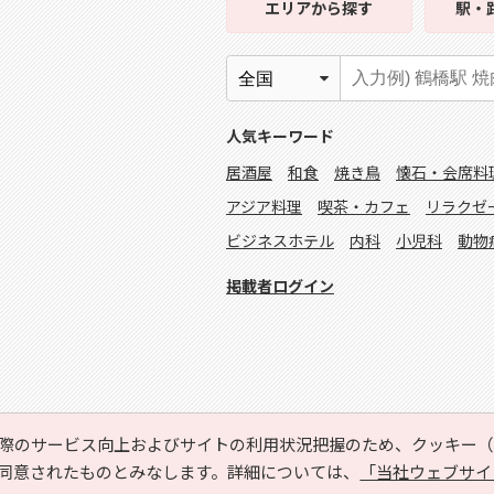
エリア
から探す
駅・
人気キーワード
居酒屋
和食
焼き鳥
懐石・会席料
アジア料理
喫茶・カフェ
リラクゼ
ビジネスホテル
内科
小児科
動物
掲載者ログイン
際のサービス向上およびサイトの利用状況把握のため、クッキー（C
同意されたものとみなします。詳細については、
「当社ウェブサイ
Copyright © HYOJITO.Co.,Ltd. All Rights Reserved.