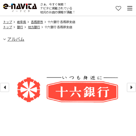
さぁ、今すぐ検索！
ナビタに掲載されている
地元のお店の情報が満載！
トップ
岐阜県
各務原市
十六銀行 各務原支店
トップ
銀行
地方銀行
十六銀行 各務原支店
アルバム