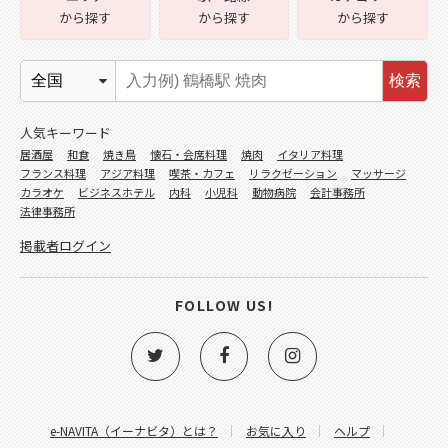
から探す
から探す
から探す
検索
人気キーワード
居酒屋
和食
焼き鳥
懐石・会席料理
焼肉
イタリア料理
フランス料理
アジア料理
喫茶・カフェ
リラクゼーション
マッサージ
カラオケ
ビジネスホテル
内科
小児科
動物病院
会計事務所
法律事務所
掲載者ログイン
FOLLOW US!
e-NAVITA（イーナビタ）とは？
お気に入り
ヘルプ